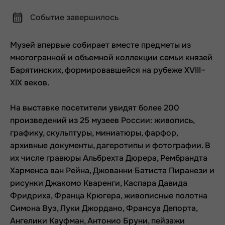
Событие завершилось
Музей впервые собирает вместе предметы из
многогранной и объемной коллекции семьи князей
Барятинских, формировавшейся на рубеже XVIII–
XIX веков.
На выставке посетители увидят более 200
произведений из 25 музеев России: живопись,
графику, скульптуры, миниатюры, фарфор,
архивные документы, дагеротипы и фотографии. В
их числе гравюры Альбрехта Дюрера, Рембрандта
Харменса ван Рейна, Джованни Батиста Пиранези и
рисунки Джакомо Кваренги, Каспара Давида
Фридриха, Франца Крюгера, живописные полотна
Симона Вуэ, Луки Джордано, Франсуа Депорта,
Ангелики Кауфман, Антонио Бруни, пейзажи