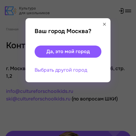
Главная
Ваш город Москва?
Контакты
Да, это мой город
г. Москва, Малый Гнездниковский пер., д. 7/6, стр.
Выбрать другой город
1,2
info@cultureforschoolkids.ru
ski@cultureforschoolkids.ru
(по вопросам ШКИ)