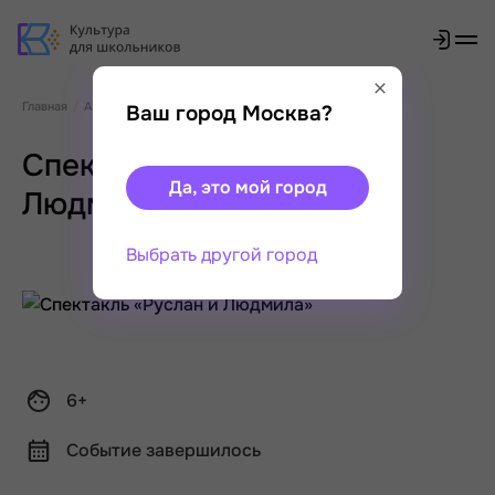
Главная
Афиша
Спектакль «Руслан и Людмила»
Ваш город Москва?
Спектакль «Руслан и
Да, это мой город
Людмила»
Выбрать другой город
6+
Событие завершилось