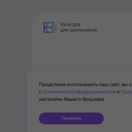
Продолжая использовать наш сайт, вы с
с
Политикой конфидециальности
и
Поль
настройки Вашего браузера.
Проект Минкультуры России, Минпросвещени
© РОСКУЛЬТПРОЕКТ, Российский фонд культу
Понятно