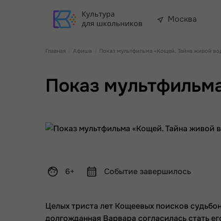
Москва
Главная
Афиша
Показ мультфильма «Кощей. Тайна живой во
Показ мультфильма
6+
Событие завершилось
Целых триста лет Кощеевых поисков судьбо
долгожданная Варвара согласилась стать его