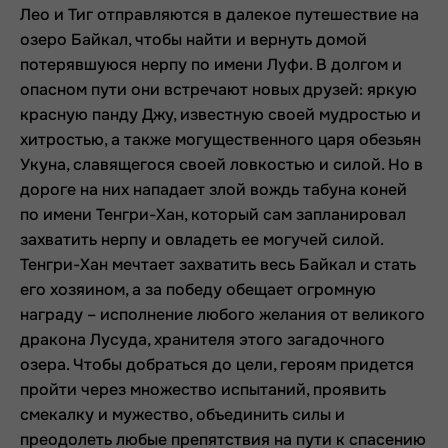
Лео и Тиг отправляются в далекое путешествие на
озеро Байкал, чтобы найти и вернуть домой
потерявшуюся нерпу по имени Луфи. В долгом и
опасном пути они встречают новых друзей: яркую
красную панду Джу, известную своей мудростью и
хитростью, а также могущественного царя обезьян
Укуна, славящегося своей ловкостью и силой. Но в
дороге на них нападает злой вождь табуна коней
по имени Тенгри-Хан, который сам запланировал
захватить нерпу и овладеть ее могучей силой.
Тенгри-Хан мечтает захватить весь Байкал и стать
его хозяином, а за победу обещает огромную
награду – исполнение любого желания от великого
дракона Лусуда, хранителя этого загадочного
озера. Чтобы добраться до цели, героям придется
пройти через множество испытаний, проявить
смекалку и мужество, объединить силы и
преодолеть любые препятствия на пути к спасению