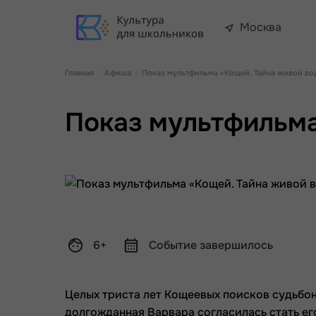
Москва
Главная
Афиша
Показ мультфильма «Кощей. Тайна живой во
Показ мультфильма
6+
Событие завершилось
Целых триста лет Кощеевых поисков судьбо
долгожданная Варвара согласилась стать его