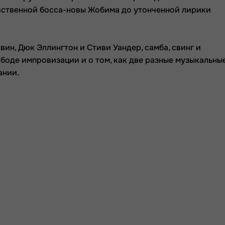
увственной босса-новы Жобима до утонченной лирики
ин, Дюк Эллингтон и Стиви Уандер, самба, свинг и
ободе импровизации и о том, как две разные музыкальны
ании.