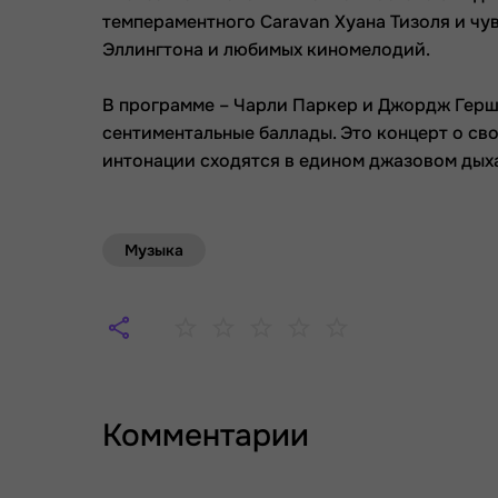
темпераментного Caravan Хуана Тизоля и ч
Эллингтона и любимых киномелодий.
В программе – Чарли Паркер и Джордж Гершв
сентиментальные баллады. Это концерт о св
интонации сходятся в едином джазовом дых
Музыка
Комментарии