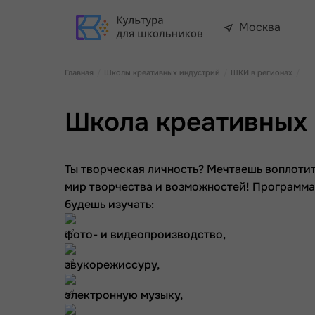
Москва
Главная
Школы креативных индустрий
ШКИ в регионах
Школа креативных 
Ты творческая личность? Мечтаешь воплотит
мир творчества и возможностей! Программа р
будешь изучать:
фото- и видеопроизводство,
звукорежиссуру,
электронную музыку,