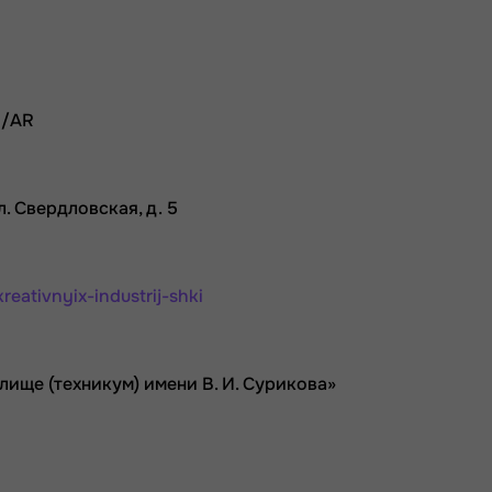
R/AR
л. Свердловская, д. 5
ativnyix-industrij-shki
ище (техникум) имени В. И. Сурикова»