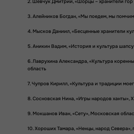
2. Шевчук Дмитрий, «Шорцы – хранители гор 
3. Алейников Богдан, «Мы поедем, мы помчим
4. Мысков Даниил, «Бесценные хранители ку
5. Аникин Вадим, «История и культура шапс
6. Лаврухина Александра, «Культура коренн
область
7. Чупров Кирилл, «Культура и традиции мо
8. Сосновская Нина, «Игры народов ханты»,
9. Мокшанов Иван, «Сету», Московская обла
10. Хороших Тамара, «Ненцы, народ Севера», 