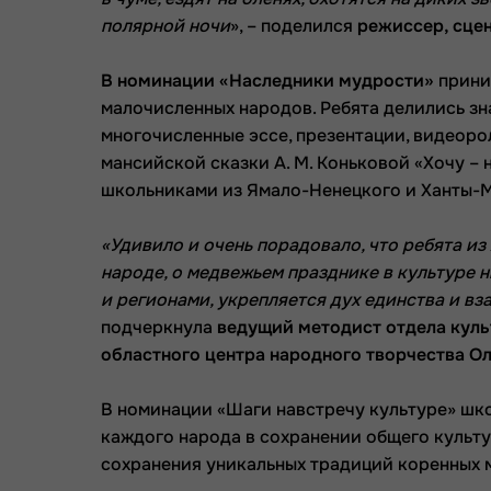
полярной ночи
», – поделился
режиссер, сце
В номинации «Наследники мудрости»
прини
малочисленных народов. Ребята делились зн
многочисленные эссе, презентации, видеор
мансийской сказки А. М. Коньковой «Хочу – 
школьниками из Ямало-Ненецкого и Ханты-М
«Удивило и очень порадовало, что ребята и
народе, о медвежьем празднике
в культуре 
и регионами, укрепляется дух единства и 
подчеркнула
ведущий методист отдела кул
областного центра народного творчества Ол
В номинации «Шаги навстречу культуре» шко
каждого народа в сохранении общего культу
сохранения уникальных традиций коренных 