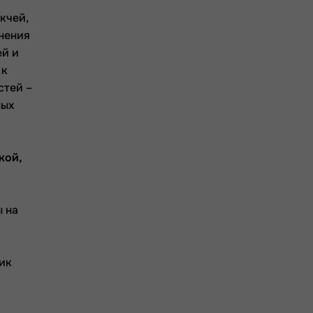
кчей,
анения
ей и
 к
стей –
ных
кой,
ы на
ник