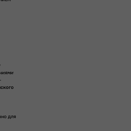
ениями
–
нского
чно для