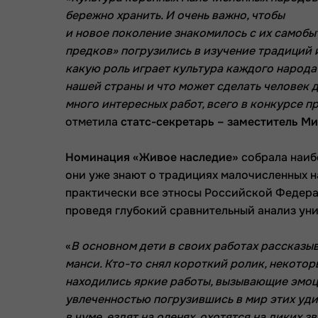
бережно хранить. И очень важно, чтобы
и новое поколение знакомилось с их самобы
предков» погрузились в изучение традиций 
какую роль играет культура каждого народа
нашей страны и что может сделать человек 
много интересных работ, всего в конкурсе п
отметила
статс-секретарь – заместитель М
Номинация «Живое наследие»
собрала наиб
они уже знают о традициях малочисленных 
практически все этносы Российской Федера
проведя глубокий сравнительный анализ уни
«
В основном дети в своих работах рассказыв
манси. Кто-то снял короткий ролик, некотор
находились яркие работы, вызывающие эмоци
увлеченностью погрузившись в мир этих уди
в чуме, ездят на оленях, охотятся на диких 