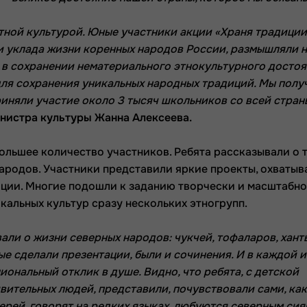
тной культурой. Юные участники акции «Храня традиции
и уклада жизни коренных народов России, размышляли н
 в сохранении нематериального этнокультурного досто
для сохранения уникальных народных традиций. Мы полу
риняли участие около 3 тысяч школьников со всей стран
инистра культуры Жанна Алексеева.
ольшее количество участников. Ребята рассказывали о т
народов. Участники представили яркие проекты, охваты
ции. Многие подошли к заданию творчески и масштабно
кальных культур сразу нескольких этногрупп.
али о жизни северных народов: чукчей, тофаларов, хант
ые сделали презентации, были и сочинения. И в каждой 
ональный отклик в душе. Видно, что ребята, с детской
вительных людей, представили, почувствовали сами, ка
зверей, говорят на редких языках, любуются северным си