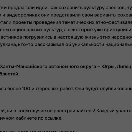
и предлагали идеи, как сохранить культуру эвенков, чу
иях и видеороликах они представили свои варианты сохр
ботали проекты проведения тематических этно-фестивал
твом национальных культур, а некоторые уже приступили
частников погрузились в настоящую жизнь этих народно
вулкана, кто-то рассказывал об уникальности националь
Ханты-Мансийского автономного округа – Югры, Липец
бластей.
ла более 100 интересных работ. Они будут опубликован
ей, ни в коем случае не расстраивайтесь! Каждый участ
Личном кабинете по ссылке.