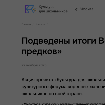
Москва
Главная
Новости
Подведены итоги В
предков»
22 ноября 2025
Акция проекта «Культура для школьн
культурного форума коренных малочи
школьников со всей страны.
«
Культура коренных малочисленных народов 