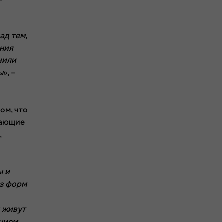
ад тем,
яния
чили
ы
», –
ом, что
вающие
,
ы и
из форм
к живут
янием