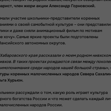
нарист, член жюри акции Александр Горновский.
мали участие школьники-представители коренных
аниями о своей самобытной культуре – они представили
олики и даже сняли анимационный фильм по мотивам
не хочу». Самые яркие проекты были подготовлены
ансийского автономных округов.
з Хабаровского края рассказали о моем родном нивхском
нивхов. В таких проектах рождаются связи между покол
взаимопонимания среди народов нашей большой страны»
, 
ьтуры коренных малочисленных народов Севера Сахали
ьга Хурьюн.
льники рассуждали о том, какую роль играет культура
рного богатства России и что может сделать каждый ли
малочисленных народов России.