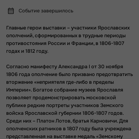
Событие завершилось
Главные герои выставки – участники Ярославских
ополчений,
с
формирова
нных
в трудные периоды
противостояния России и Франции, в 1806-1807
годах и 1812 году.
Согласно манифесту Александра I от 30 ноября
1806 года ополчение был
о
призван
о
предотвратить
вторжение «неприятеля где-либо в пределы
Империи». Богатое собрание музеев
Ярославля
позволяет продемонстрировать московской
публике редкие портреты участников Земского
войска Ярославской губернии 1806-1807 годов.
Среди них
– Платон Лотов, братья Карновичи. Для
ополченских ратников в 1807 году была учреждена
представленная на выставке медаль «Земскому