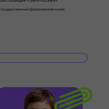
Экспозиция «ЭкоМосква»
Государственный Дарвиновский музей