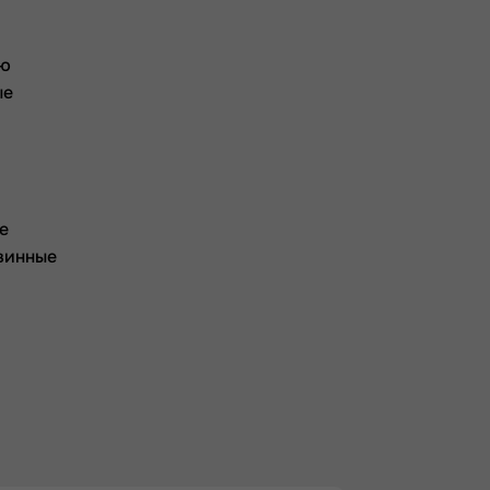
ию
ые
е
винные