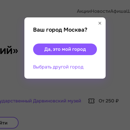
Акции
Новости
Афиша
Ш
Ваш город Москва?
рий»
Да, это мой город
Выбрать другой город
ударственный Дарвиновский музей
От 250 ₽
йти