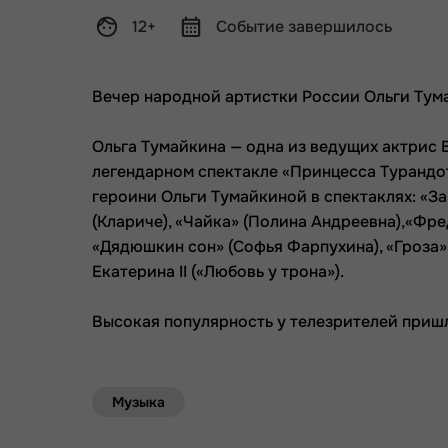
12+
Событие завершилось
Вечер народной артистки России Ольги Тум
Ольга Тумайкина — одна из ведущих актрис В
легендарном спектакле «Принцесса Турандо
героини Ольги Тумайкиной в спектаклях: «З
(Клариче), «Чайка» (Полина Андреевна),«Фр
«Дядюшкин сон» (Софья Фарпухина), «Гроза» 
Екатерина II («Любовь у трона»).
Высокая популярность у телезрителей приш
Музыка