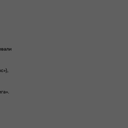
евали
с»),
га».