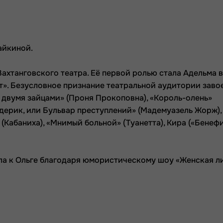
айкиной.
ахтанговского театра. Её первой ролью стала Адельма в
т». Безусловное признание театральной аудитории заво
а двумя зайцами» (Проня Прокоповна), «Король-олень»
едерик, или Бульвар преступлений» (Мадемуазель Жорж),
(Кабаниха), «Мнимый больной» (Туанетта), Кира («Бенефи
ла к Ольге благодаря юмористическому шоу «Женская ли