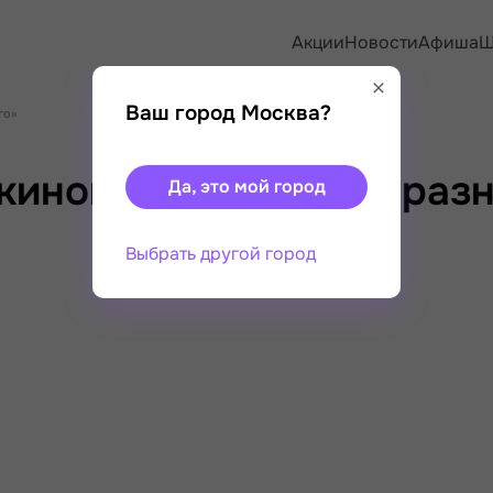
Акции
Новости
Афиша
Ш
Ваш город Москва?
го»
киной «45 оттенков раз
Да, это мой город
Выбрать другой город