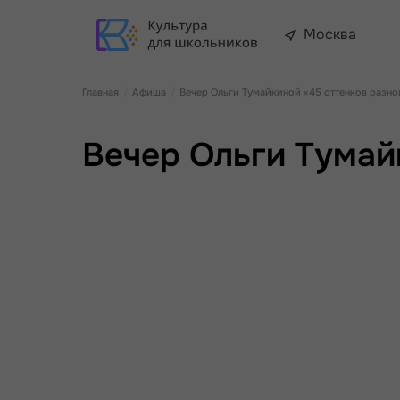
Москва
Главная
Афиша
Вечер Ольги Тумайкиной «45 оттенков разно
Вечер Ольги Тумай