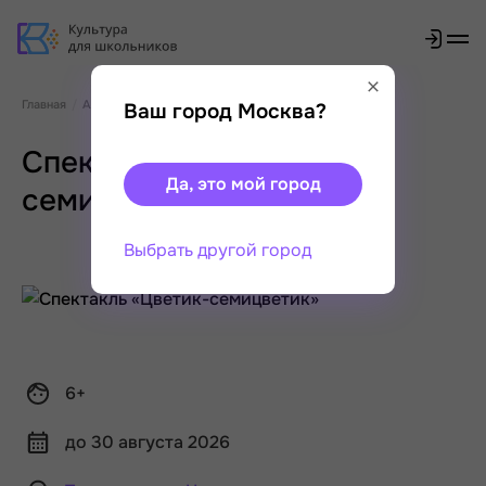
Главная
Афиша
Спектакль «Цветик-семицветик»
Ваш город Москва?
Спектакль «Цветик-
Да, это мой город
семицветик»
Выбрать другой город
6+
до 30 августа 2026