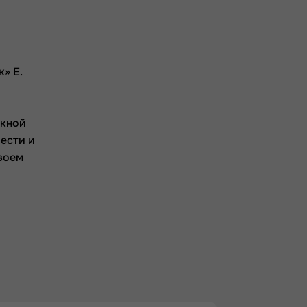
» Е.
скной
чести и
своем