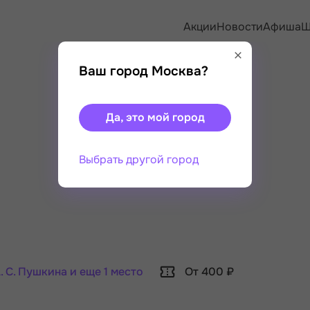
Акции
Новости
Афиша
Ш
Ваш город Москва?
Да, это мой город
Выбрать другой город
. С. Пушкина
и еще
1 место
От 400 ₽