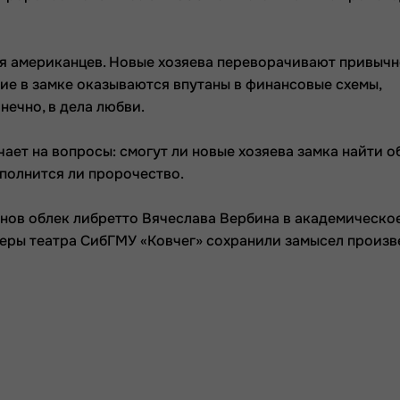
ья американцев. Новые хозяева переворачивают привыч
щие в замке оказываются впутаны в финансовые схемы,
нечно, в дела любви.
ечает на вопросы: смогут ли новые хозяева замка найти 
сполнится ли пророчество.
ов облек либретто Вячеслава Вербина в академическое
теры театра СибГМУ «Ковчег» сохранили замысел произв