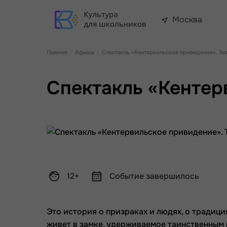
Москва
Главная
Афиша
Спектакль «Кентервильское привидение». Те
Спектакль «Кентер
12+
Событие завершилось
Это история о призраках и людях, о традици
живет в замке, удерживаемое таинственным 