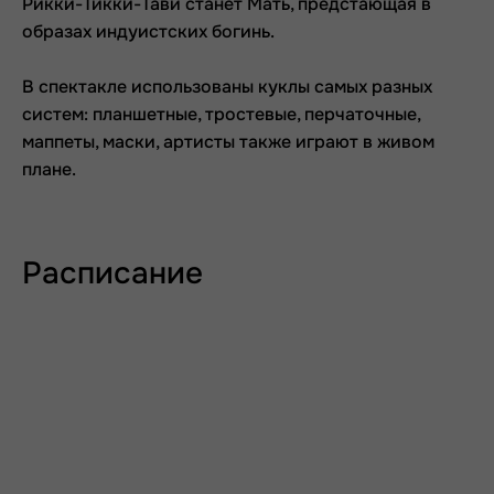
Рикки-Тикки-Тави станет Мать, предстающая в
образах индуистских богинь.
В спектакле использованы куклы самых разных
систем: планшетные, тростевые, перчаточные,
маппеты, маски, артисты также играют в живом
плане.
Расписание