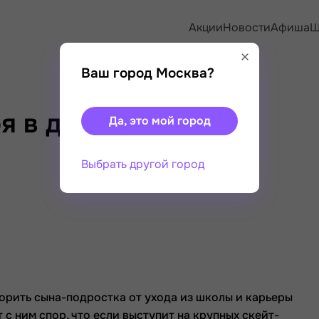
Акции
Новости
Афиша
Ш
Ваш город Москва?
я в доску»
Да, это мой город
Выбрать другой город
орить сына-подростка от ухода из школы и карьеры
с ним спор, что если выступит на крупных скейт-