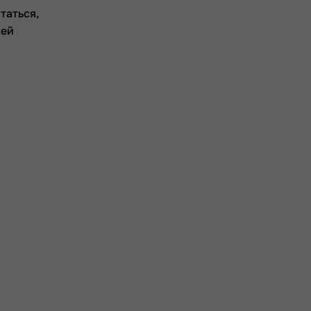
таться,
 ей