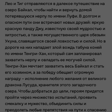
Лео и Тиг отправляются в далекое путешествие на
озеро Байкал, чтобы найти и вернуть домой
потерявшуюся нерпу по имени Луфи. В долгом и
опасном пути они встречают новых друзей: яркую
красную панду Джу, известную своей мудростью и
хитростью, а также могущественного царя обезьян
Укуна, славящегося своей ловкостью и силой. Но в
дороге на них нападает злой вождь табуна коней
по имени Тенгри-Хан, который сам запланировал
захватить нерпу и овладеть ее могучей силой.
Тенгри-Хан мечтает захватить весь Байкал и стать
его хозяином, а за победу обещает огромную
награду – исполнение любого желания от великого
дракона Лусуда, хранителя этого загадочного
озера. Чтобы добраться до цели, героям придется
пройти через множество испытаний, проявить
смекалку и мужество, объединить силы и
преодолеть любые препятствия на пути к спасению