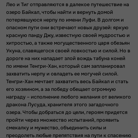
Лео и Тиг отправляются в далекое путешествие на
озеро Байкал, чтобы найти и вернуть домой
потерявшуюся нерпу по имени Луфи. В долгом и
опасном пути они встречают новых друзей: яркую
красную панду Джу, известную своей мудростью и
хитростью, а также могущественного царя обезьян
Укуна, славящегося своей ловкостью и силой. Но в
дороге на них нападает злой вождь табуна коней
по имени Тенгри-Хан, который сам запланировал
захватить нерпу и овладеть ее могучей силой.
Тенгри-Хан мечтает захватить весь Байкал и стать
его хозяином, а за победу обещает огромную
награду – исполнение любого желания от великого
дракона Лусуда, хранителя этого загадочного
озера. Чтобы добраться до цели, героям придется
пройти через множество испытаний, проявить
смекалку и мужество, объединить силы и
преодолеть любые препятствия на пути к спасению