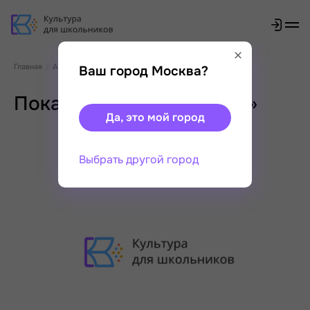
Главная
Афиша
Показ фильма «Горыныч»
Ваш город Москва?
Показ фильма «Горыныч»
Да, это мой город
Выбрать другой город