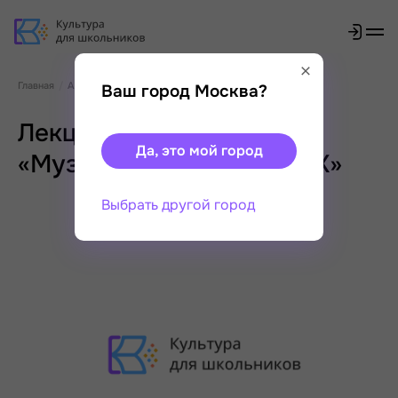
Главная
Афиша
Лекция-концерт «Музыкальная Калуга XIX»
Ваш город Москва?
Лекция-концерт
Да, это мой город
«Музыкальная Калуга XIX»
Выбрать другой город