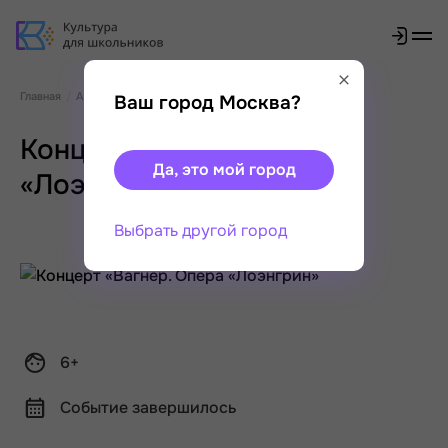
Главная
Афиша
Концерт «Вагнер. Опера «Лоэнгрин»
Ваш город Москва?
Концерт «Вагнер. Опера
Да, это мой город
«Лоэнгрин»
Выбрать другой город
6+
Событие завершилось