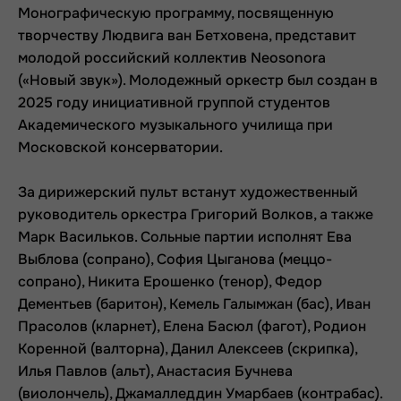
Монографическую программу, посвященную
творчеству Людвига ван Бетховена, представит
молодой российский коллектив Neosonora
(«Новый звук»). Молодежный оркестр был создан в
2025 году инициативной группой студентов
Академического музыкального училища при
Московской консерватории.
За дирижерский пульт встанут художественный
руководитель оркестра Григорий Волков, а также
Марк Васильков. Сольные партии исполнят Ева
Выблова (сопрано), София Цыганова (меццо-
сопрано), Никита Ерошенко (тенор), Федор
Дементьев (баритон), Кемель Галымжан (бас), Иван
Прасолов (кларнет), Елена Басюл (фагот), Родион
Коренной (валторна), Данил Алексеев (скрипка),
Илья Павлов (альт), Анастасия Бучнева
(виолончель), Джамалледдин Умарбаев (контрабас).