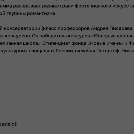
амма раскрывает разные грани фортепианного искусств
ой глубины романтизма.
й консерватории (класс профессоров Андрея Писарева
х конкурсов. Он п
обедитель конкурса
«Молодые дарова
тепианная школа»
.
Стипендиат фонда
«Новые имена»
и
Ф
х культурных площадках России, включая Петергоф, Ниж
esleid);