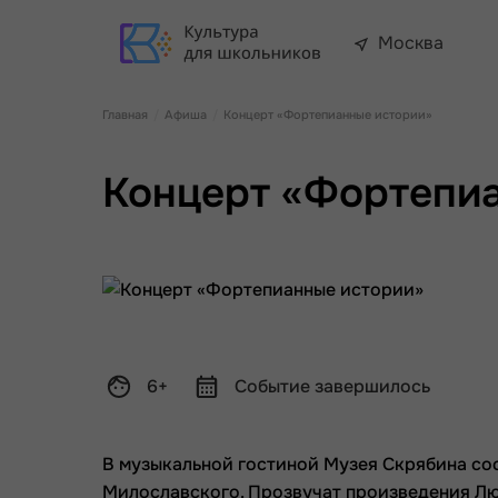
Москва
Главная
Афиша
Концерт «Фортепианные истории»
Концерт «Фортепи
6+
Событие завершилось
В музыкальной гостиной Музея Скрябина с
о
Милославского
.
Прозвучат произведения Лю