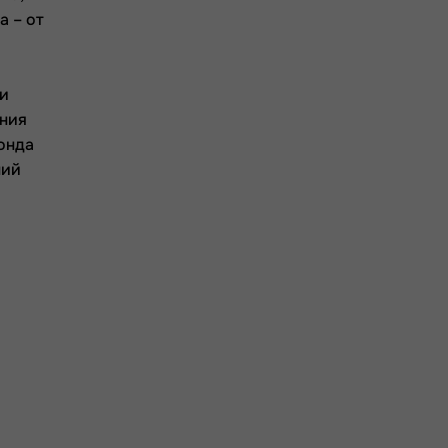
а – от
 и
ния
онда
ний