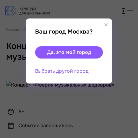
Главная
Афиша
Концерт «Феерия музыкальных шедевров»
Ваш город Москва?
Концерт «Феерия
Да, это мой город
музыкальных шедевров»
Выбрать другой город
6+
Событие завершилось