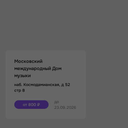
Московский
международный Дом
музыки
наб. Космодамианская, д 52
стр 8
до
от 800 ₽
23.09.2026