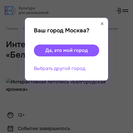
Главная
Афиша
Интерактивная летопись «Белгородская хроника»
Ваш город Москва?
Интерактивная летопись
Да, это мой город
«Белгородская хроника»
Выбрать другой город
12+
Событие завершилось