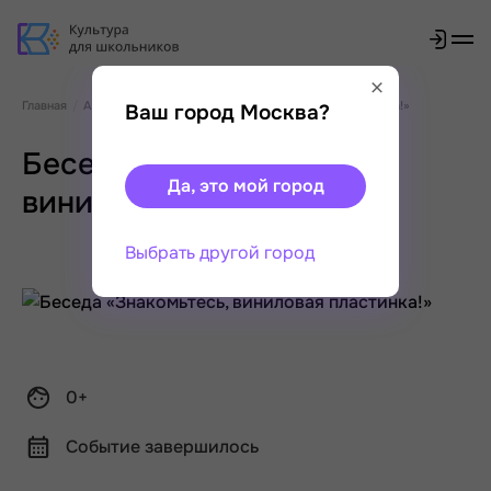
Главная
Афиша
Беседа «Знакомьтесь, виниловая пластинка!»
Ваш город Москва?
Беседа «Знакомьтесь,
Да, это мой город
виниловая пластинка!»
Выбрать другой город
0+
Событие завершилось