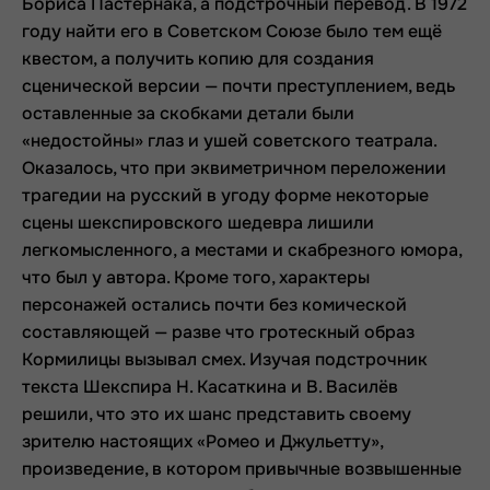
Бориса Пастернака, а подстрочный перевод. В 1972
году найти его в Советском Союзе было тем ещё
квестом, а получить копию для создания
сценической версии — почти преступлением, ведь
оставленные за скобками детали были
«недостойны» глаз и ушей советского театрала.
Оказалось, что при эквиметричном переложении
трагедии на русский в угоду форме некоторые
сцены шекспировского шедевра лишили
легкомысленного, а местами и скабрезного юмора,
что был у автора. Кроме того, характеры
персонажей остались почти без комической
составляющей — разве что гротескный образ
Кормилицы вызывал смех. Изучая подстрочник
текста Шекспира Н. Касаткина и В. Василёв
решили, что это их шанс представить своему
зрителю настоящих «Ромео и Джульетту»,
произведение, в котором привычные возвышенные