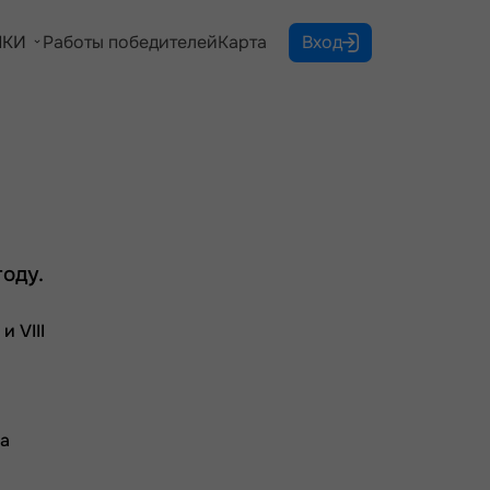
КИ
Работы победителей
Карта
Вход
году.
 VIII
ла