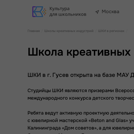
Москва
Главная
Школы креативных индустрий
ШКИ в регионах
Школа креативных и
ШКИ в г. Гусев открыта на базе МАУ 
Студийцы ШКИ являются призерами Всероссий
международного конкурса детского творчест
Ребята ведут активную проектную деятельно
с ювелирной мастерской «Beton and Glas» 
Калининграда «Дом советов», а для ювелир