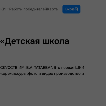
КИ
Работы победителей
Карта
Вход
(«Детская школа
УССТВ ИМ. В.А. ТАТАЕВА". Это первая ШКИ
вукорежиссуры ,фото и видео производство и