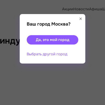
Акции
Новости
Афиша
Ш
Ваш город Москва?
индустрий г. Кунгур
Да, это мой город
Выбрать другой город