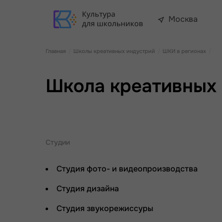
Москва
Главная
Школы креативных индустрий
ШКИ в регионах
Школа креативных 
Студии
Студия фото- и видеопроизводства
Студия дизайна
Студия звукорежиссуры