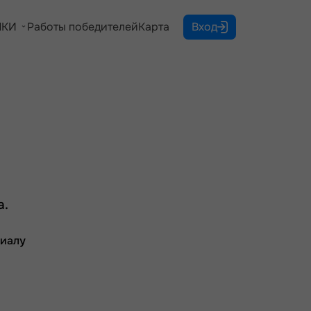
КИ
Работы победителей
Карта
Вход
а.
лиалу
й