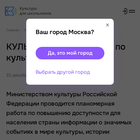
Главная
Новости
Ваш город Москва?
КУЛЬТУРА.РФ – твой гид по
Да, это мой город
культуре
Выбрать другой город
22 декабря 2025
Министерством культуры Российской
Федерации проводится планомерная
работа по повышению доступности для
населения страны информации о значимых
событиях в мире культуры, истории