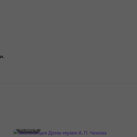
и.
от 350 ₽