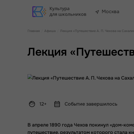
Москва
Главная
Афиша
Лекция «Путешествие А. П. Чехова на Сахали
Лекция «Путешестви
12+
Событие завершилось
В апреле 1890 года Чехов покинул «дом-ко
путешествие, результатом которого стала кн