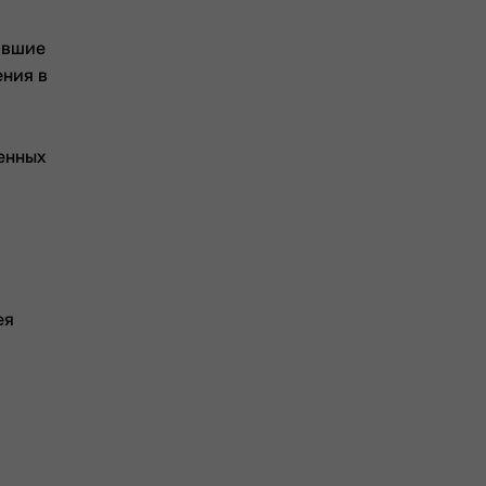
дившие
ения в
енных
ея