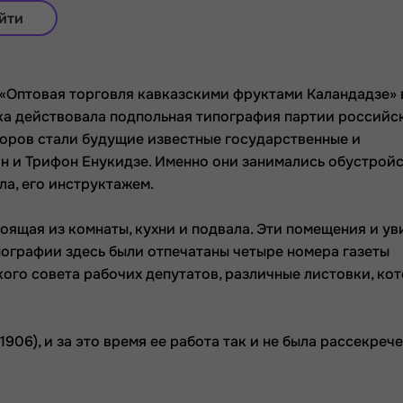
йти
а «Оптовая торговля кавказскими фруктами Каландадзе»
ка действовала подпольная типография партии российс
торов стали будущие известные государственные и
н и Трифон Енукидзе. Именно они занимались обустрой
а, его инструктажем.
оящая из комнаты, кухни и подвала. Эти помещения и ув
пографии здесь были отпечатаны четыре номера газеты
ого совета рабочих депутатов, различные листовки, ко
906), и за это время ее работа так и не была рассекрече