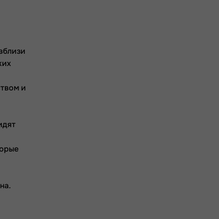
 вблизи
ких
ством и
идят
торые
на.