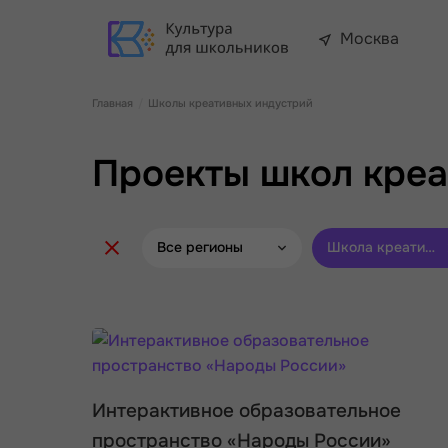
Москва
Главная
Школы креативных индустрий
Проекты школ креа
Все регионы
Школа креативных
Интерактивное образовательное
пространство «Народы России»